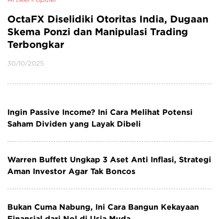
OctaFX Diselidiki Otoritas India, Dugaan
A
Skema Ponzi dan Manipulasi Trading
O
Terbongkar
30
30/10/2025
Ingin Passive Income? Ini Cara Melihat Potensi
Saham Dividen yang Layak Dibeli
Warren Buffett Ungkap 3 Aset Anti Inflasi, Strategi
Aman Investor Agar Tak Boncos
Bukan Cuma Nabung, Ini Cara Bangun Kekayaan
Finansial dari Nol di Usia Muda