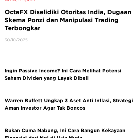
OctaFX Diselidiki Otoritas India, Dugaan
A
Skema Ponzi dan Manipulasi Trading
O
Terbongkar
30
30/10/2025
Ingin Passive Income? Ini Cara Melihat Potensi
Saham Dividen yang Layak Dibeli
Warren Buffett Ungkap 3 Aset Anti Inflasi, Strategi
Aman Investor Agar Tak Boncos
Bukan Cuma Nabung, Ini Cara Bangun Kekayaan
Finansial dari Nol di Usia Muda