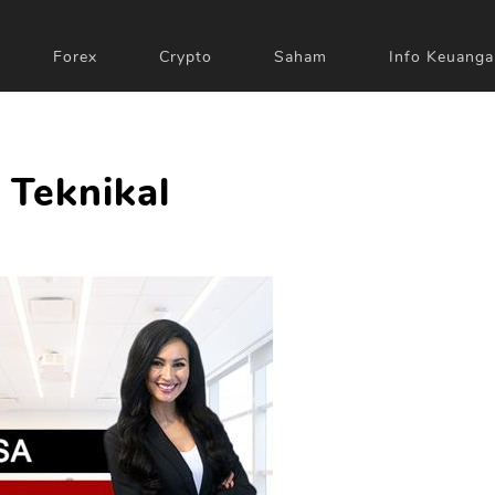
Forex
Crypto
Saham
Info Keuanga
 Teknikal