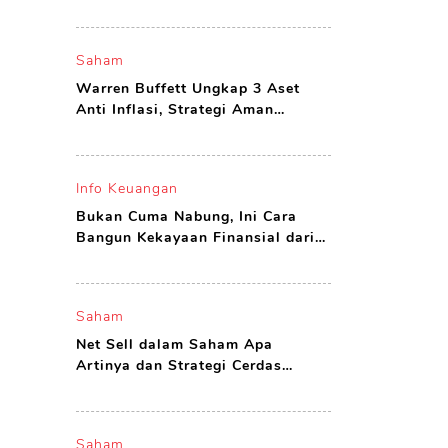
yang Layak Dibeli
Saham
Warren Buffett Ungkap 3 Aset
Anti Inflasi, Strategi Aman
Investor Agar Tak Boncos
Info Keuangan
Bukan Cuma Nabung, Ini Cara
Bangun Kekayaan Finansial dari
Nol di Usia Muda
Saham
Net Sell dalam Saham Apa
Artinya dan Strategi Cerdas
Investor Menghadapinya
Saham