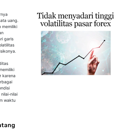
rnya
mata uang.
 memiliki
an
ri garis
atilitas
sikonya.
itas
memiliki
ar karena
erbagai
ndisi
lai-nilai
am waktu
atang