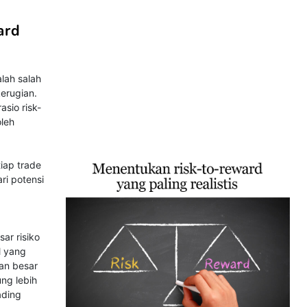
ard
lah salah
kerugian.
asio risk-
oleh
iap trade
ari potensi
ar risiko
l yang
dan besar
ung lebih
ading