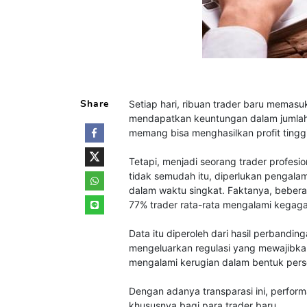
Share
Setiap hari, ribuan trader baru memas
mendapatkan keuntungan dalam jumlah 
memang bisa menghasilkan profit tinggi
Tetapi, menjadi seorang trader profes
tidak semudah itu, diperlukan pengala
dalam waktu singkat. Faktanya, beber
77% trader rata-rata mengalami kegagal
Data itu diperoleh dari hasil perbandin
mengeluarkan regulasi yang mewajibka
mengalami kerugian dalam bentuk pers
Dengan adanya transparasi ini, perform
khususnya bagi para trader baru.