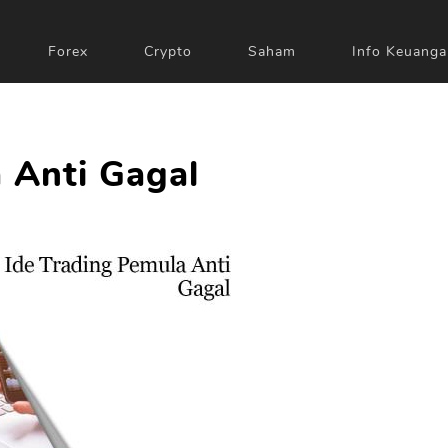
Forex
Crypto
Saham
Info Keuanga
 Anti Gagal