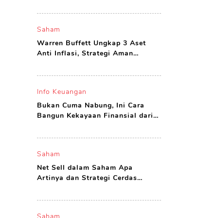
yang Layak Dibeli
Saham
Warren Buffett Ungkap 3 Aset
Anti Inflasi, Strategi Aman
Investor Agar Tak Boncos
Info Keuangan
Bukan Cuma Nabung, Ini Cara
Bangun Kekayaan Finansial dari
Nol di Usia Muda
Saham
Net Sell dalam Saham Apa
Artinya dan Strategi Cerdas
Investor Menghadapinya
Saham