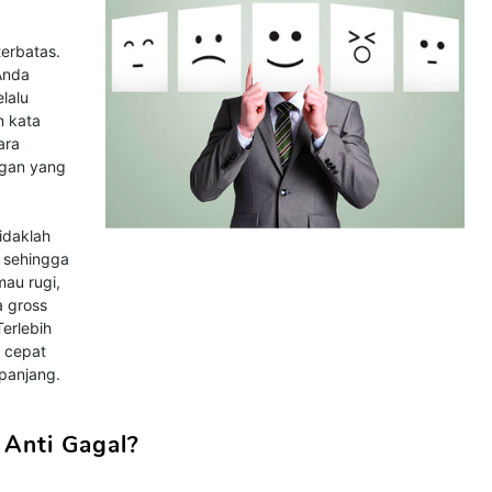
terbatas.
Anda
lalu
n kata
cara
ngan yang
idaklah
, sehingga
au rugi,
a gross
Terlebih
n cepat
 panjang.
 Anti Gagal?