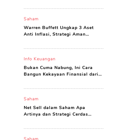
yang Layak Dibeli
Saham
Warren Buffett Ungkap 3 Aset
Anti Inflasi, Strategi Aman
Investor Agar Tak Boncos
Info Keuangan
Bukan Cuma Nabung, Ini Cara
Bangun Kekayaan Finansial dari
Nol di Usia Muda
Saham
Net Sell dalam Saham Apa
Artinya dan Strategi Cerdas
Investor Menghadapinya
Saham