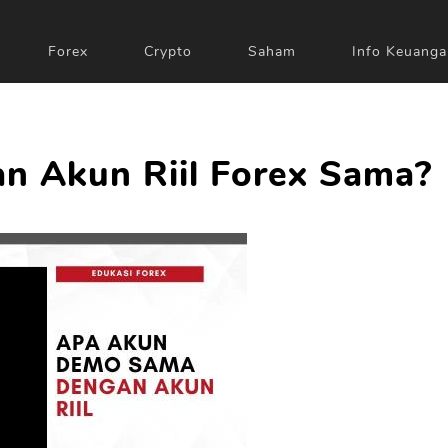
Forex
Crypto
Saham
Info Keuanga
n Akun Riil Forex Sama?