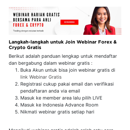
Langkah-langkah untuk Join Webinar Forex &
Crypto Gratis
Berikut adalah panduan lengkap untuk mendaftar
dan bergabung dalam webinar gratis :
Buka Akun untuk bisa join webinar gratis di
link Webinar Gratis
Registrasi cukup pakai email dan verifikasi
pendaftaran anda via email
Masuk ke member area lalu pilih LIVE
Masuk ke Indonesia Advance Room
Nikmati webinar gratis setiap hari