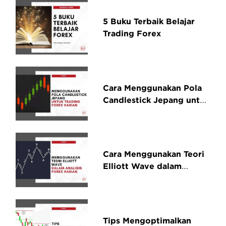
5 Buku Terbaik Belajar
Trading Forex
Cara Menggunakan Pola
Candlestick Jepang untuk
Trading Forex Harian
Cara Menggunakan Teori
Elliott Wave dalam
Analisis Forex Harian
Tips Mengoptimalkan