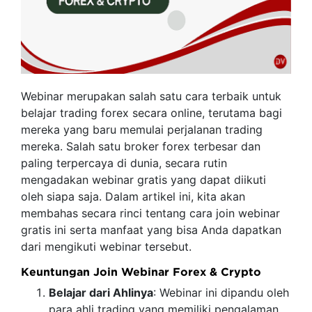
Webinar merupakan salah satu cara terbaik untuk
belajar trading forex secara online, terutama bagi
mereka yang baru memulai perjalanan trading
mereka. Salah satu broker forex terbesar dan
paling terpercaya di dunia, secara rutin
mengadakan webinar gratis yang dapat diikuti
oleh siapa saja. Dalam artikel ini, kita akan
membahas secara rinci tentang cara join webinar
gratis ini serta manfaat yang bisa Anda dapatkan
dari mengikuti webinar tersebut.
Keuntungan Join Webinar Forex & Crypto
Belajar dari Ahlinya
: Webinar ini dipandu oleh
para ahli trading yang memiliki pengalaman