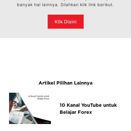
banyak hal lainnya. Silahkan klik link berikut.
Klik Disini
Artikel Pilihan Lainnya
10 Kanal YouTube untuk
Belajar Forex