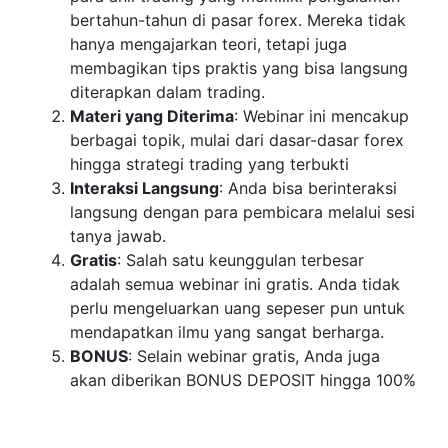
bertahun-tahun di pasar forex. Mereka tidak
hanya mengajarkan teori, tetapi juga
membagikan tips praktis yang bisa langsung
diterapkan dalam trading.
Materi yang Diterima
: Webinar ini mencakup
berbagai topik, mulai dari dasar-dasar forex
hingga strategi trading yang terbukti
Interaksi Langsung
: Anda bisa berinteraksi
langsung dengan para pembicara melalui sesi
tanya jawab.
Gratis
: Salah satu keunggulan terbesar
adalah semua webinar ini gratis. Anda tidak
perlu mengeluarkan uang sepeser pun untuk
mendapatkan ilmu yang sangat berharga.
BONUS
: Selain webinar gratis, Anda juga
akan diberikan BONUS DEPOSIT hingga 100%