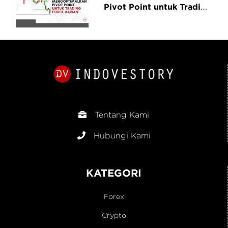
Pivot Point untuk Trading
Forex Harian
Tentang Kami
Hubungi Kami
KATEGORI
Forex
Crypto