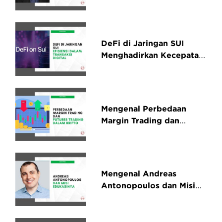
dan Bitgold
DeFi di Jaringan SUI
Menghadirkan Kecepatan
dan Efisiensi dalam
Transaksi Digital
Mengenal Perbedaan
Margin Trading dan
Futures Trading dalam
Kripto
Mengenal Andreas
Antonopoulos dan Misi
Edukasinya di Dunia
Blockchain