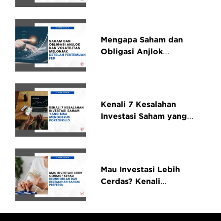
Overvalue
Mengapa Saham dan
Obligasi Anjlok
Sedangkan Volatilitas
Pasar Melonjak Setelah
Pertemuan Fed?
Kenali 7 Kesalahan
Investasi Saham yang
Bisa Menggerus
Portofolio
Mau Investasi Lebih
Cerdas? Kenali
Keunggulan Dan
Kelemahan Saham
Preferen