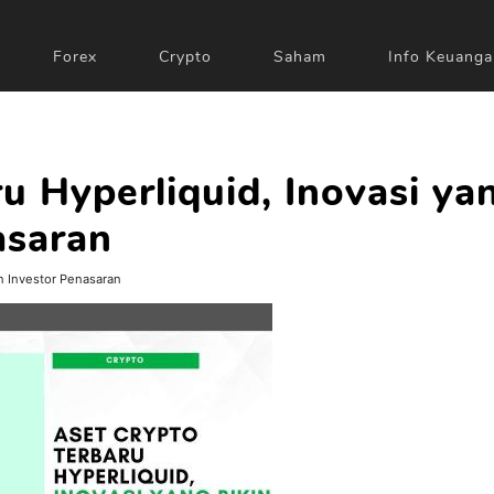
Forex
Crypto
Saham
Info Keuanga
u Hyperliquid, Inovasi ya
asaran
in Investor Penasaran