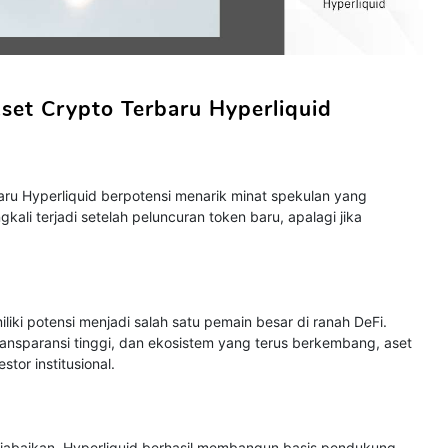
Aset Crypto Terbaru Hyperliquid
aru Hyperliquid berpotensi menarik minat spekulan yang
ngkali terjadi setelah peluncuran token baru, apalagi jika
liki potensi menjadi salah satu pemain besar di ranah DeFi.
ansparansi tinggi, dan ekosistem yang terus berkembang, aset
stor institusional.
diabaikan. Hyperliquid berhasil membangun basis pendukung