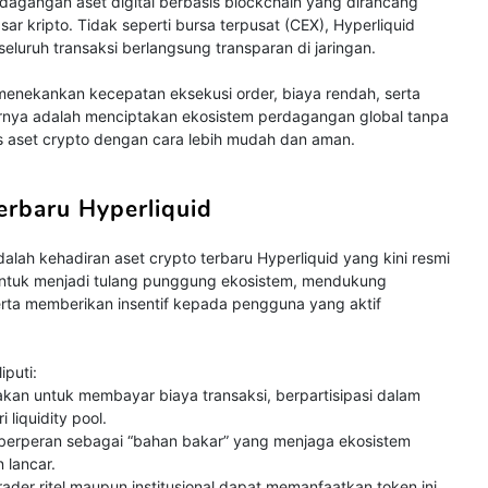
rdagangan aset digital berbasis blockchain yang dirancang
sar kripto. Tidak seperti bursa terpusat (CEX), Hyperliquid
seluruh transaksi berlangsung transparan di jaringan.
 menekankan kecepatan eksekusi order, biaya rendah, serta
arnya adalah menciptakan ekosistem perdagangan global tanpa
s aset crypto dengan cara lebih mudah dan aman.
erbaru Hyperliquid
dalah kehadiran aset crypto terbaru Hyperliquid yang kini resmi
 untuk menjadi tulang punggung ekosistem, mendukung
erta memberikan insentif kepada pengguna yang aktif
iputi:
akan untuk membayar biaya transaksi, berpartisipasi dalam
 liquidity pool.
i berperan sebagai “bahan bakar” yang menjaga ekosistem
 lancar.
trader ritel maupun institusional dapat memanfaatkan token ini