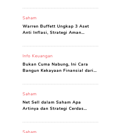
yang Layak Dibeli
Saham
Warren Buffett Ungkap 3 Aset
Anti Inflasi, Strategi Aman
Investor Agar Tak Boncos
Info Keuangan
Bukan Cuma Nabung, Ini Cara
Bangun Kekayaan Finansial dari
Nol di Usia Muda
Saham
Net Sell dalam Saham Apa
Artinya dan Strategi Cerdas
Investor Menghadapinya
Saham