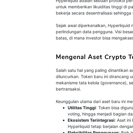
Hyperliquid adalah sebuah protokol pe
untuk memberikan likuiditas tinggi di pa
bekerja secara desentralisasi sehingga 
Sejak awal diperkenalkan, Hyperliquid
perlindungan data pengguna. Visi bes
batas, di mana investor bisa mengakse
Mengenal Aset Crypto T
Salah satu hal yang paling dinantikan a
diluncurkan. Token baru ini dirancang
mekanisme tata kelola (governance), s
bertransaksi.
Keunggulan utama dari aset baru ini mel
Utilitas Tinggi
: Token bisa digun
voting, hingga menjadi bagian dari
Ekosistem Terintegrasi
: Aset in
Hyperliquid tetap berjalan dengan
Fleksibilitas Penggunaan
: Baik 