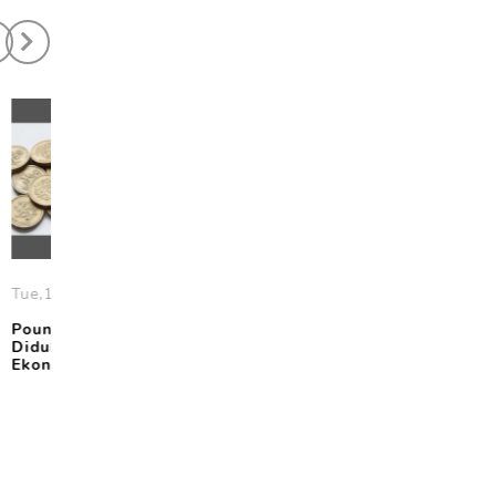
5
Tue,06 October 2020
Thu,03 July 2025
at,
Ekspektasi Kesepakatan
Gejolak Ekonomi Inggris,
Brexit, Pound Naik
Poundsterling Melemah