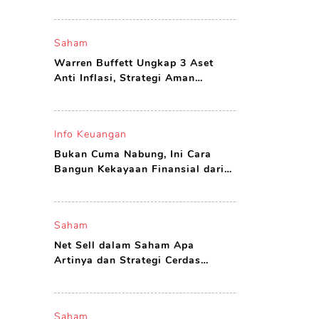
yang Layak Dibeli
Saham
Warren Buffett Ungkap 3 Aset
Anti Inflasi, Strategi Aman
Investor Agar Tak Boncos
Info Keuangan
Bukan Cuma Nabung, Ini Cara
Bangun Kekayaan Finansial dari
Nol di Usia Muda
Saham
Net Sell dalam Saham Apa
Artinya dan Strategi Cerdas
Investor Menghadapinya
Saham