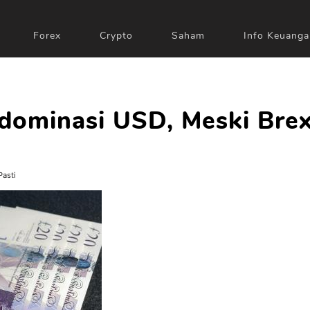
Forex
Crypto
Saham
Info Keuanga
dominasi USD, Meski Brex
Pasti