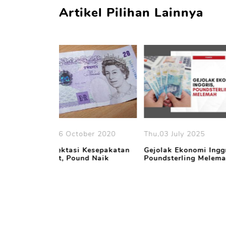
Artikel Pilihan Lainnya
ober 2020
Thu,03 July 2025
Mon,14 Decemb
 Kesepakatan
Gejolak Ekonomi Inggris,
Harapan Kesep
und Naik
Poundsterling Melemah
Brexit, Sterling
Naik