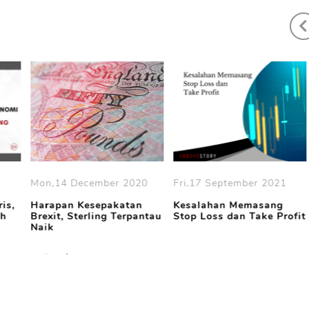
er 2020
Fri,17 September 2021
Tue,18 February 202
akatan
Kesalahan Memasang
Poundsterling Mengu
 Terpantau
Stop Loss dan Take Profit
Didukung Ekspansi
Ekonomi Inggris