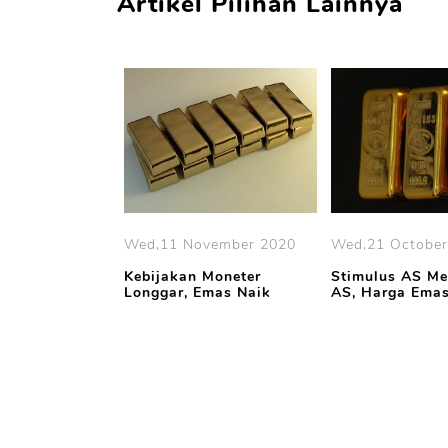
Artikel Pilihan Lainnya
ust 2020
Wed,11 November 2020
Wed,21 October
r Tertinggi
Kebijakan Moneter
Stimulus AS M
 Terus Naik
Longgar, Emas Naik
AS, Harga Emas