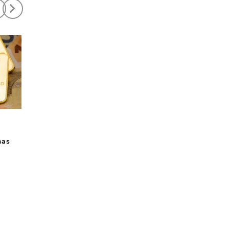
0
Fri,07 August 2020
Wed,11 November 2020
mas
Capai Rekor Tertinggi
Kebijakan Moneter
Baru, Emas Terus Naik
Longgar, Emas Naik