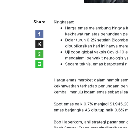
Share
Ringkasan:
Harga emas melambung hingga lev
kekhawatiran atas penundaan p
Dolar turun 0.2% setelah Bloomb
dipublikasikan hari ini hanya me
Uji coba global vaksin Covid-19 
mengalami penyakit neurologis ya
Secara teknis, emas berpotensi 
Harga emas meroket dalam hampir semin
kekhawatiran terhadap penundaan peng
kembali menuju logam emas sebagai sa
Spot emas naik 0.7% menjadi $1.945.20
emas berjangka AS ditutup naik 0.6% m
Bob Haberkorn, ahli strategi pasar sen
Bank Sentral Eropa mengindikasikan se