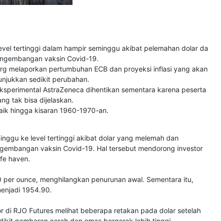
el tertinggi dalam hampir seminggu akibat pelemahan dolar da
engembangan vaksin Covid-19.
erg melaporkan pertumbuhan ECB dan proyeksi inflasi yang akan
nunjukkan sedikit perubahan.
eksperimental AstraZeneca dihentikan sementara karena peserta
ng tak bisa dijelaskan.
naik hingga kisaran 1960-1970-an.
ggu ke level tertinggi akibat dolar yang melemah dan
embangan vaksin Covid-19. Hal tersebut mendorong investor
fe haven.
 per ounce, menghilangkan penurunan awal. Sementara itu,
enjadi 1954.90.
ior di RJO Futures melihat beberapa retakan pada dolar setelah
dikit gambaran cerah dan emas bergerak lebih tinggi.