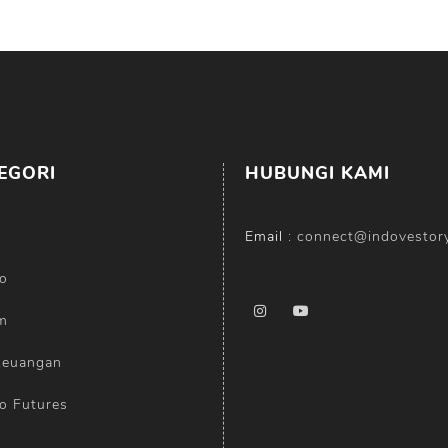
EGORI
HUBUNGI KAMI
Email :
connect@indovestor
o
m
Keuangan
o Futures