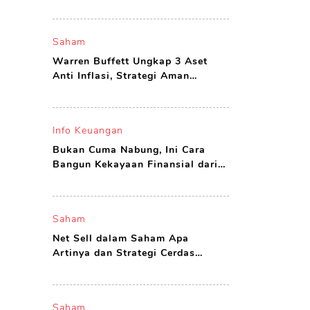
yang Layak Dibeli
Saham
Warren Buffett Ungkap 3 Aset
Anti Inflasi, Strategi Aman
Investor Agar Tak Boncos
Info Keuangan
Bukan Cuma Nabung, Ini Cara
Bangun Kekayaan Finansial dari
Nol di Usia Muda
Saham
Net Sell dalam Saham Apa
Artinya dan Strategi Cerdas
Investor Menghadapinya
Saham